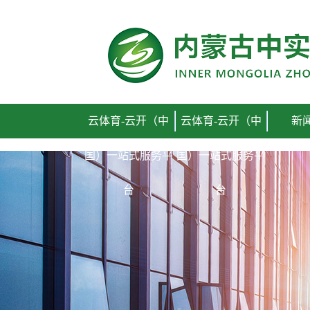
云体育-云开（中国）一站式服务平台
云体育-云开（中
云体育-云开（中
新
国）一站式服务平
国）一站式服务平
台
台