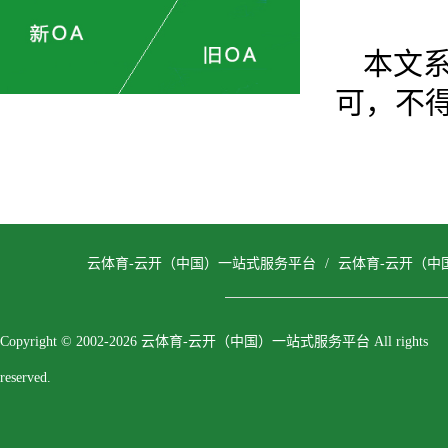
本文
可，不
云体育-云开（中国）一站式服务平台
/
云体育-云开（
Copyright © 2002-2026 云体育-云开（中国）一站式服务平台 All rights
reserved.