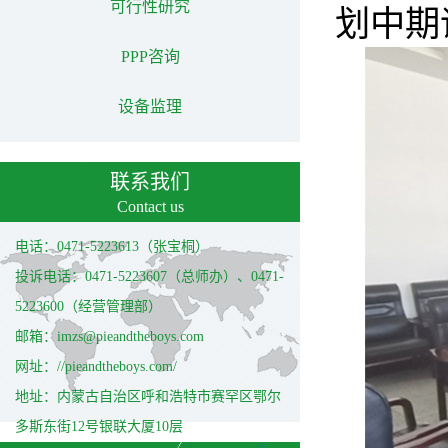
可行性研究
划中期
PPP咨询
设备监理
联系我们
Contact us
电话：0471-5223613（张宝桐）
投诉电话：0471-5223607（总师办）、0471-
5223600（经营管理部）
邮箱：imzs@pieandtheboys.com
网址：//pieandtheboys.com/
地址：内蒙古自治区呼和浩特市赛罕区鄂尔
多斯东街12号银联大厦10层