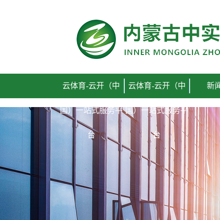
云体育-云开（中国）一站式服务平台
云体育-云开（中
云体育-云开（中
新
国）一站式服务平
国）一站式服务平
台
台