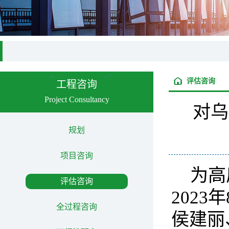
评估咨询
工程咨询
Project Consultancy
对乌
规划
项目咨询
为高
评估咨询
202
全过程咨询
侯建丽