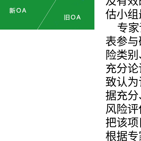
及有效
估小组
专家
表参与
险类别
充分论
致认为
据充分
风险评
把该项
根据专