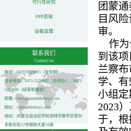
可行性研究
团蒙通
目风险
PPP咨询
审。
设备监理
作为
联系我们
到该项
Contact us
兰察布
电话：0471-5223613（张宝桐）
学、有
投诉电话：0471-5223607（总师办）、0471-
5223600（经营管理部）
小组定
邮箱：imzs@pieandtheboys.com
202
网址：//pieandtheboys.com/
地址：内蒙古自治区呼和浩特市赛罕区鄂尔
于，根
多斯东街12号银联大厦10层